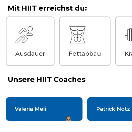
Mit
HIIT
erreichst du:
Mo 05:30
Mi 17:45
Do 19:00
Fr 05:30
Fr 19:00
Ausdauer
Fettabbau
Kr
Unsere
HIIT
Coaches
Valeria Meli
Patrick Notz