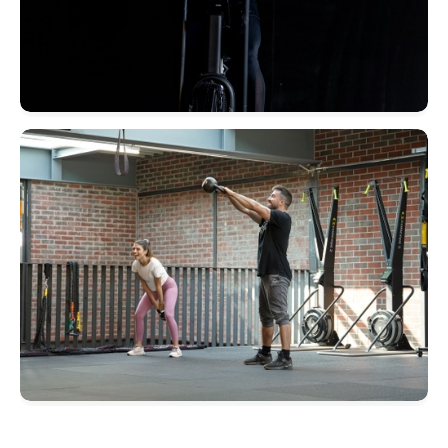
CrossFit
Mo 18:30
Di 17:30
Mi 18:45
Do 19:00 Fr 18:30
Sa 10:30
Hyrox