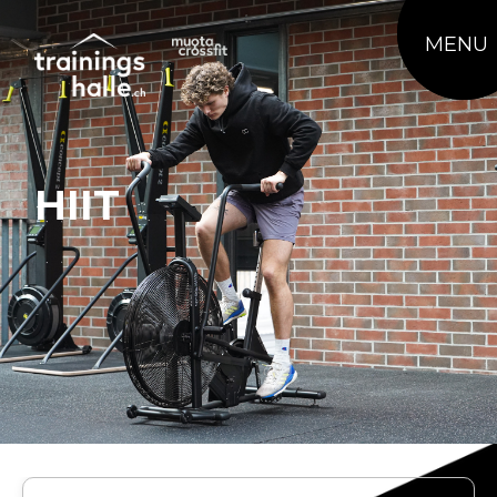
MENU
HIIT